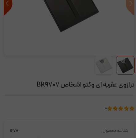
ترازوی عقربه ای وکتو اشخاص BR۹۷۰۷
0
شناسه محصول:
1678